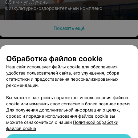
8.5 км • ул. Лучины
Физкультурно-оздоровительный комплекс
Показать ещё
Обработка файлов cookie
О проекте
Новости проекта
Размещение рекламы
Наш сайт использует файлы cookie для обеспечения
Медицинский маркетинг
Публичный договор
удобства пользователей сайта, его улучшения, сбора
Пользовательское соглашение
Способы оплаты
статистики и предоставления персонализированных
рекомендаций.
Вакансии
Партнеры
Написать руководителю 103.by
Вы можете настроить параметры использования файлов
cookie или изменить свое согласие в более позднее время.
Написать в поддержку
Для получения дополнительной информации о целях,
Персональные настройки cookie
сроках и порядке использования файлов cookie вы
Обработка персональных данных
можете ознакомиться с нашей
Политикой обработки
файлов cookie