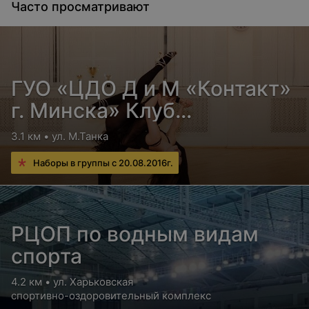
Часто просматривают
ГУО «ЦДО Д и М «Контакт»
г. Минска» Клуб
спортивных танцев «Мэта»
3.1 км • ул. М.Танка
Наборы в группы с 20.08.2016г.
РЦОП по водным видам
спорта
4.2 км • ул. Харьковская
спортивно-оздоровительный комплекс