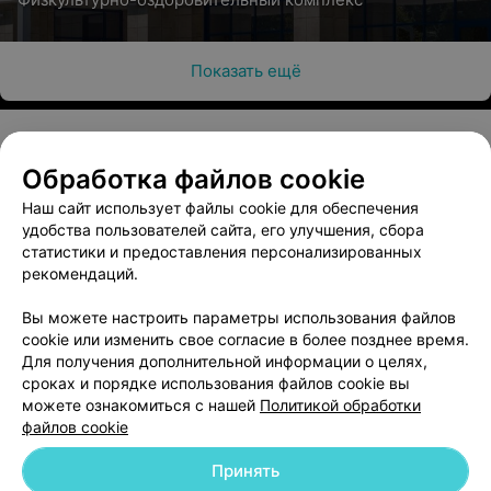
балета
Цена по запросу
Показать ещё
Абонемент на 1 месяц (8 занятий) в школу
балета
Обработка файлов cookie
О проекте
Новости проекта
Размещение рекламы
Цена по запросу
Наш сайт использует файлы cookie для обеспечения
Медицинский маркетинг
Публичный договор
удобства пользователей сайта, его улучшения, сбора
Пользовательское соглашение
Способы оплаты
статистики и предоставления персонализированных
рекомендаций.
Вакансии
Партнеры
Написать руководителю 103.by
Вы можете настроить параметры использования файлов
cookie или изменить свое согласие в более позднее время.
Написать в поддержку
Для получения дополнительной информации о целях,
Персональные настройки cookie
сроках и порядке использования файлов cookie вы
Обработка персональных данных
можете ознакомиться с нашей
Политикой обработки
файлов cookie
Принять