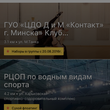
Цена по запросу
Абонемент на 1 месяц (12 занятий) в школу
балета
ГУО «ЦДО Д и М «Контакт»
г. Минска» Клуб
Цена по запросу
спортивных танцев «Мэта»
3.1 км • ул. М.Танка
Абонемент на 1 месяц (13 занятий) в школу
Наборы в группы с 20.08.2016г.
балета
Цена по запросу
РЦОП по водным видам
Абонемент на 1 месяц (16 занятий) в школу
балета
спорта
Цена по запросу
4.2 км • ул. Харьковская
спортивно-оздоровительный комплекс
Абонемент на 1 месяц (21 занятий) в школу
Сухой флоатинг