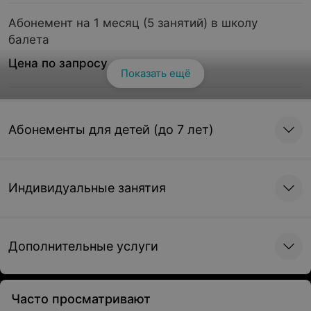
Абонемент на 1 месяц (5 занятий) в школу
балета
Цена по запросу
Показать ещё
Абонемент на 1 месяц (8 занятий) в школу
балета
Абонементы для детей (до 7 лет)
Цена по запросу
Индивидуальные занятия
Абонемент на 1 месяц (9 занятий) в школу
балета
Цена по запросу
Дополнительные услуги
Абонемент на 1 месяц (10 занятий) в школу
балета
Часто просматривают