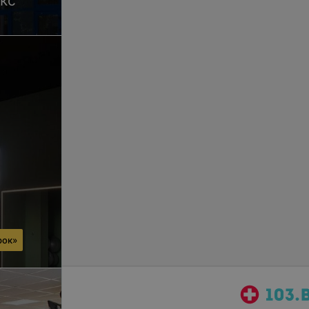
кс
рок»