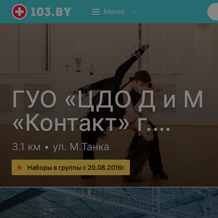
Меню
ГУО «ЦДО Д и М
«Контакт» г.
Минска» Клуб
3.1 км • ул. М.Танка
спортивных танц
Наборы в группы с 20.08.2016г.
«Мэта»