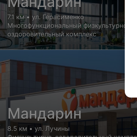
Мандарин
7.1 км • ул. Герасименко
Многофункциональный физкультурно-
оздоровительный комплекс
Мандарин
8.5 км • ул. Лучины