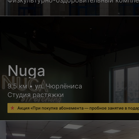
Физкультурно-оздоровительный компле
Nuga
9.5 км • ул. Чюрлёниса
Студия растяжки
Акция «При покупке абонемента — пробное занятие в пода