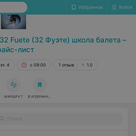
Избранное
Войти
Сообщить об ошибке
2 Fuete (32 Фуэте) школа балета –
райс-лист
эт. 4
с 09:00
1 отзыв
1.0
МАРШРУТ
В ИЗБРАННОЕ